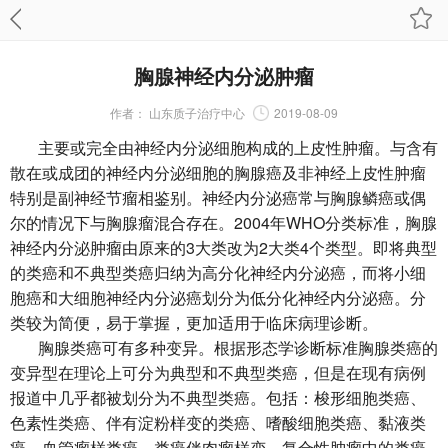
胸腺神经内分泌肿瘤
作者：
山东质子治疗中心
2019-08-09
主要或完全由神经内分泌细胞构成的上皮性肿瘤。与含有
散在或成团的神经内分泌细胞的胸腺癌及非神经上皮性肿瘤
特别是副神经节瘤相鉴别。神经内分泌癌常与胸腺鳞癌或偶
尔的情况下与胸腺瘤混合存在。2004年WHO分类标准，胸腺
神经内分泌肿瘤由原来的3大类改为2大类4个类型。即将典型
的类癌和不典型类癌归纳为高分化神经内分泌癌，而将小细
胞癌和大细胞神经内分泌癌划分为低分化神经内分泌癌。分
类较为简便，易于掌握，更加适用于临床病理诊断。
胸腺类癌可有多种变异。根据形态学诊断标准胸腺类癌的
变异型在理论上可分为典型和不典型类癌，但是在现有病例
报道中几乎都被划分为不典型类癌。包括：梭形细胞类癌、
色素性类癌、伴有淀粉样变的类癌、嗜酸细胞类癌、黏液类
癌、血管瘤样类癌、类癌伴肉瘤样变、复合性肿瘤中的类癌