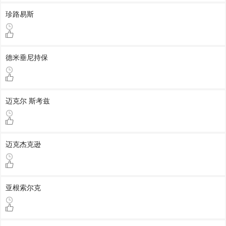
珍路易斯
德米垂尼持保
迈克尔 斯考兹
迈克杰克逊
亚根索尔克