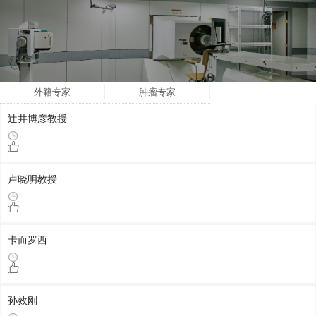
外籍专家
肿瘤专家
辻井博彦教授
卢晓明教授
卡而罗西
孙效刚