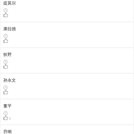
提莫尔
康拉德
狄野
孙永文
董平
1
乔纲