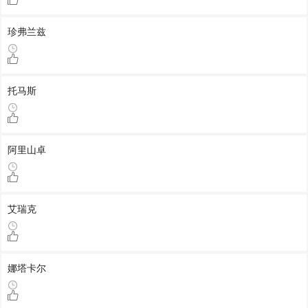
珍弗兰兹
托马斯
阿里山卓
艾瑞克
娜塔卡尔