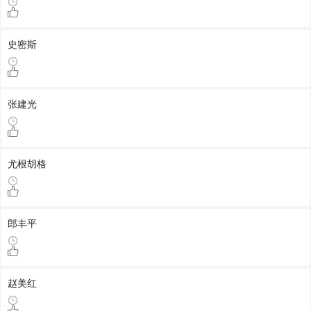
史密斯
张建光
尤根胡格
郎丰平
赵美红