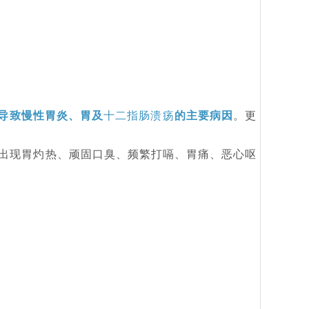
导致慢性胃炎、胃及
十二指肠溃疡
的主要病因
。更
能出现胃灼热、顽固口臭、频繁打嗝、胃痛、恶心呕