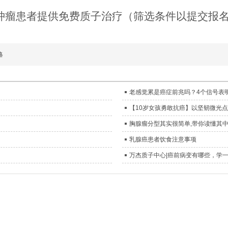
肿瘤患者提供免费质子治疗（筛选条件以提交报
略
老感觉累是癌症前兆吗？4个信号表
【10岁女孩勇敢抗癌】以坚韧微光
胸腺瘤分型其实很简单,带你读懂其
乳腺癌患者饮食注意事项
万杰质子中心|癌前病变有哪些，学