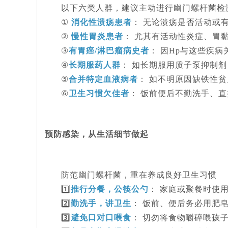
以下六类人群，建议主动进行幽门螺杆菌检
①
消化性溃疡患者
：
无论溃疡是否活动或
②
慢性胃炎患者
：
尤其有活动性炎症、胃
③
有胃癌
/淋巴瘤病史者
：
因
Hp与这些疾病
④
长期服药人群
：
如长期服用质子泵抑制剂
⑤
合并特定血液病者
：
如不明原因缺铁性贫
⑥
卫生习惯欠佳者
：
饭前便后不勤洗手、直
预防感染，从生活细节做起
防范幽门螺杆菌，重在养成良好卫生习惯
1️⃣
推行分餐，公筷公勺
：
家庭或聚餐时使
2️⃣
勤洗手，讲卫生
：
饭前、便后务必用肥
3️⃣
避免口对口喂食
：
切勿将食物嚼碎喂孩