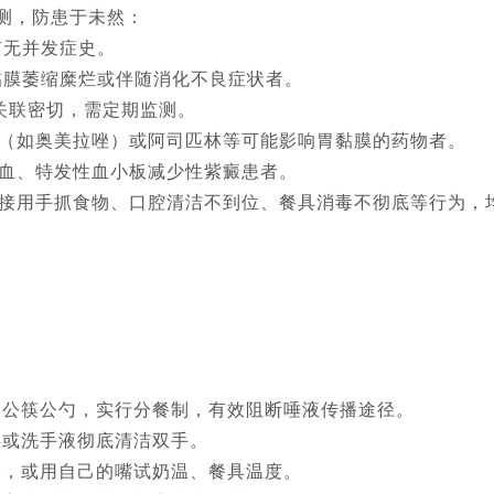
测，防患于未然：
有无并发症史。
黏膜萎缩糜烂或伴随消化不良症状者。
关联密切，需定期监测。
（如奥美拉唑）或阿司匹林等可能影响胃黏膜的药物者。
血、特发性血小板减少性紫癜患者。
接用手抓食物、口腔清洁不到位、餐具消毒不彻底等行为，
用公筷公勺，实行分餐制，有效阻断唾液传播途径。
皂或洗手液彻底清洁双手。
子，或用自己的嘴试奶温、餐具温度。