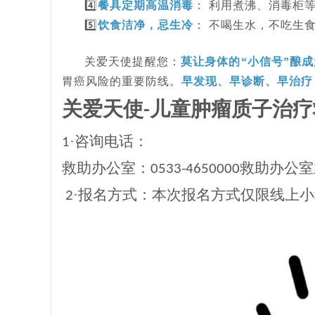
4️⃣
餐具定期高温消毒
：
利用煮沸、消毒柜
5️⃣
饮食洁净，忌生冷
：
不喝生水，不吃生
关爱天使提醒您：
莫让身体的
“小信号”酿
胃癌风险的重要防线。
早发现、早诊断、早治疗
关爱天使
儿童肿瘤质子治疗
-
·咨询电话：
1
救助办公室：
救助办公室
0533-4650000
·报名方式：本次报名方式仅限线上
2