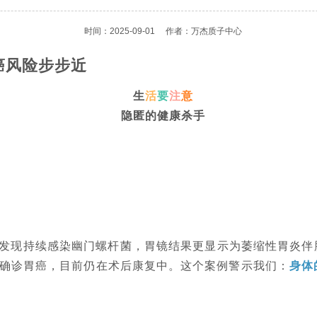
时间：2025-09-01
作者：万杰质子中心
癌风险步步近
生
活
要
注
意
隐匿的健康杀手
发现持续感染幽门螺杆菌，胃镜结果更显示为萎缩性胃炎伴
确诊胃癌，目前仍在术后康复中。这个案例警示我们：
身体