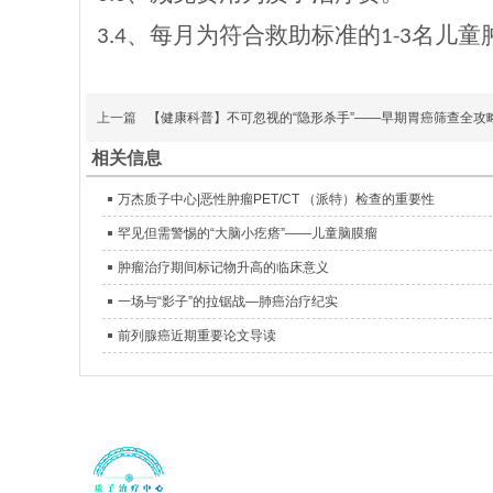
、每月为符合救助标准的
名儿童
3.4
1-3
上一篇
【健康科普】不可忽视的“隐形杀手”——早期胃癌筛查全攻
相关信息
万杰质子中心|恶性肿瘤PET/CT （派特）检查的重要性
罕见但需警惕的“大脑小疙瘩”——儿童脑膜瘤
肿瘤治疗期间标记物升高的临床意义
一场与“影子”的拉锯战—肺癌治疗纪实
前列腺癌近期重要论文导读