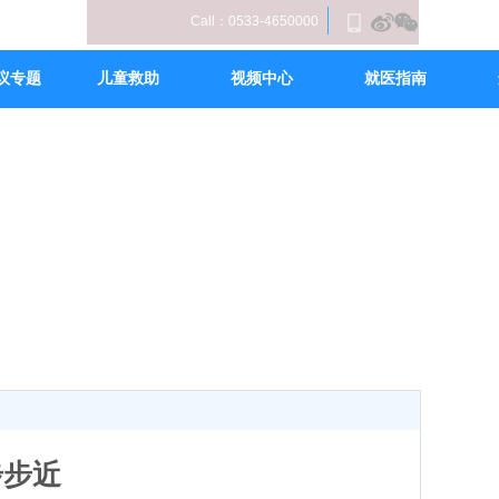
Call：0533-4650000
议专题
儿童救助
视频中心
就医指南
步步近