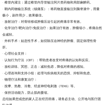
· 椎管内灌注：通过椎管内导管输注阿片类药物和局部麻醉药。
· 鞘内药物输注系统（镇痛泵）：将药物直接输注到脑脊液中，用量
极小，副作用少，效果极佳。
· 放射治疗：对骨转移或肿瘤压迫引起的疼痛非常有效。
· 化学治疗
靶向治疗
免疫治疗：如果治疗有效，肿瘤缩小，疼痛自然
/
/
会减轻。
· 外科手术：姑息性手术，如切除压迫神经的肿瘤、固定病理性骨
折。
· 心理社会支持：
· 认知行为疗法（
）：帮助患者改变对疼痛的认知和反应。
CBT
· 放松训练、冥想、正念：减轻焦虑，降低对疼痛的感知。
· 心理咨询和支持小组：处理与疾病相关的恐惧、抑郁和焦虑。
· 物理疗法和康复治疗：
· 按摩、热敷、冷敷、经皮神经电刺激（
）等。
TENS
· 保持活动能力，防止肌肉萎缩。
总结如果您或您的家人正在经历癌痛，请务必主动、公开地与医疗团