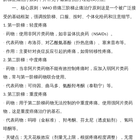
一、
核心原则：
癌痛三阶梯止痛治疗原则这是一个被广泛接
WHO
受的基础框架，强调按阶梯、口服、按时、个体化给药和注意细节。
第一阶梯：轻度疼痛
1.
· 药物：使用非阿片类药物，如非甾体抗炎药（
）。
NSAIDs
· 代表药物：布洛芬、对乙酰氨基酚（扑热息痛）、塞来昔布等。
· 作用：主要针对炎症反应引起的疼痛，如骨转移性疼痛。
第二阶梯：中度疼痛
2.
· 药物：当非阿片类药物不能有效控制疼痛时，应加入弱阿片类药
物，常与第一阶梯药物联合使用。
· 代表药物：可待因、曲马多、氨酚羟考酮（泰勒宁）等。
第三阶梯：重度疼痛
3.
· 药物：用于第二阶梯药物无法控制的中重度疼痛。使用强阿片类药
物，这是重度癌痛治疗的基石。
· 代表药物：吗啡（金标准）、羟考酮、芬太尼（透皮贴剂）、氢吗
啡酮等。
· 关键点：无天花板效应（剂量无上限，根据疼痛程度调整），无需