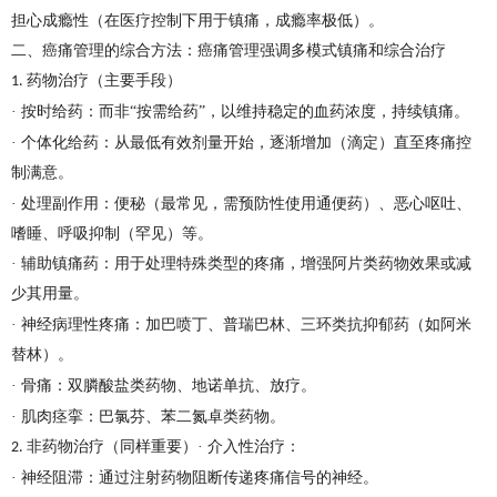
担心成瘾性（在医疗控制下用于镇痛，成瘾率极低）。
二、癌痛管理的综合方法：癌痛管理强调多模式镇痛和综合治疗
药物治疗（主要手段）
1.
· 按时给药：而非“按需给药”，以维持稳定的血药浓度，持续镇痛。
· 个体化给药：从最低有效剂量开始，逐渐增加（滴定）直至疼痛控
制满意。
· 处理副作用：便秘（最常见，需预防性使用通便药）、恶心呕吐、
嗜睡、呼吸抑制（罕见）等。
· 辅助镇痛药：用于处理特殊类型的疼痛，增强阿片类药物效果或减
少其用量。
· 神经病理性疼痛：加巴喷丁、普瑞巴林、三环类抗抑郁药（如阿米
替林）。
· 骨痛：双膦酸盐类药物、地诺单抗、放疗。
· 肌肉痉挛：巴氯芬、苯二氮卓类药物。
非药物治疗（同样重要）· 介入性治疗：
2.
· 神经阻滞：通过注射药物阻断传递疼痛信号的神经。