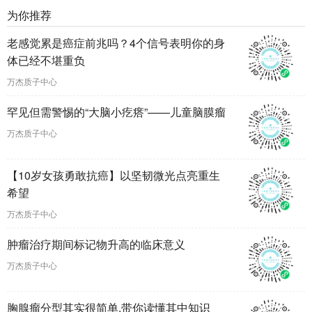
为你推荐
老感觉累是癌症前兆吗？4个信号表明你的身
体已经不堪重负
万杰质子中心
罕见但需警惕的“大脑小疙瘩”——儿童脑膜瘤
万杰质子中心
【10岁女孩勇敢抗癌】以坚韧微光点亮重生
希望
万杰质子中心
肿瘤治疗期间标记物升高的临床意义
万杰质子中心
胸腺瘤分型其实很简单,带你读懂其中知识